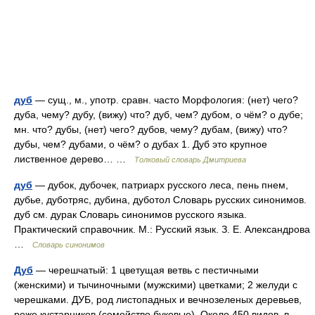
дуб
— сущ., м., употр. сравн. часто Морфология: (нет) чего?
дуба, чему? дубу, (вижу) что? дуб, чем? дубом, о чём? о дубе;
мн. что? дубы, (нет) чего? дубов, чему? дубам, (вижу) что?
дубы, чем? дубами, о чём? о дубах 1. Дуб это крупное
лиственное дерево… …
Толковый словарь Дмитриева
дуб
— дубок, дубочек, патриарх русского леса, пень пнем,
дубье, дуботряс, дубина, дуботол Словарь русских синонимов.
дуб см. дурак Словарь синонимов русского языка.
Практический справочник. М.: Русский язык. З. Е. Александрова
…
Словарь синонимов
Дуб
— черешчатый: 1 цветущая ветвь с пестичными
(женскими) и тычиночными (мужскими) цветками; 2 желуди с
черешками. ДУБ, род листопадных и вечнозеленых деревьев,
реже кустарников (семейство буковые). Около 450 видов, в