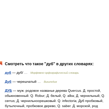
Смотреть что такое "дуб" в других словарях:
дуб
— дуб/ …
Морфемно-орфографический словарь
Дуб
— черешчатый …
Википедия
ДУБ
— муж. родовое названье дерева Quercus. Д. простой,
обыкновенный. Q. Robur; Д. белый, Q. alba; Д. чернильный, Q.
cerrus; Д. чернильноорешковый. Q. infectoria; Дуб пробковый,
бутылочный, пробковое дерево, Q. saber. Д. морской, род