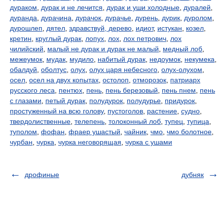
дураком
,
дурак и не лечится
,
дурак и уши холодные
,
дуралей
,
дуранда
,
дурачина
,
дурачок
,
дурачье
,
дурень
,
дурик
,
дуролом
,
дурошлеп
,
дятел
,
здравствуй, дерево
,
идиот
,
истукан
,
козел
,
кретин
,
круглый дурак
,
лопух
,
лох
,
лох петрович
,
лох
чилийский
,
малый не дурак и дурак не малый
,
медный лоб
,
межеумок
,
мудак
,
мудило
,
набитый дурак
,
недоумок
,
некумека
,
обалдуй
,
оболтус
,
олух
,
олух царя небесного
,
олух-олухом
,
осел
,
осел на двух копытах
,
остолоп
,
отморозок
,
патриарх
русского леса
,
пентюх
,
пень
,
пень березовый
,
пень пнем
,
пень
с глазами
,
петый дурак
,
полудурок
,
полудурье
,
придурок
,
простуженный на всю голову
,
пустоголов
,
растение
,
судно
,
твердолиственные
,
телепень
,
толоконный лоб
,
тупец
,
тупица
,
туполом
,
фофан
,
фраер ушастый
,
чайник
,
чмо
,
чмо болотное
,
чурбан
,
чурка
,
чурка неговорящая
,
чурка с ушами
дрофиные
дубняк