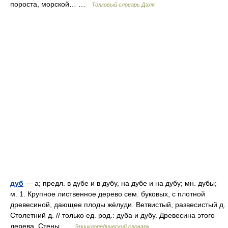
пороста, морской… …
Толковый словарь Даля
дуб
— а; предл. в дубе и в дубу, на дубе и на дубу; мн. дубы;
м. 1. Крупное лиственное дерево сем. буковых, с плотной
древесиной, дающее плоды жёлуди. Ветвистый, развесистый д.
Столетний д. // только ед. род.: дуба и дубу. Древесина этого
дерева. Стены …
Энциклопедический словарь