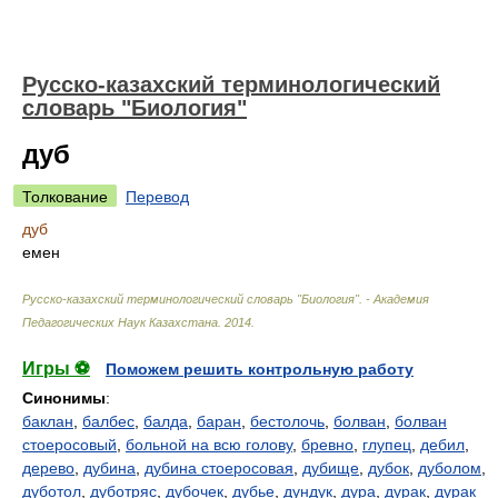
Русско-казахский терминологический
словарь "Биология"
дуб
Толкование
Перевод
дуб
емен
Русско-казахский терминологический словарь "Биология". - Академия
Педагогических Наук Казахстана
.
2014
.
Игры ⚽
Поможем решить контрольную работу
Синонимы
:
баклан
,
балбес
,
балда
,
баран
,
бестолочь
,
болван
,
болван
стоеросовый
,
больной на всю голову
,
бревно
,
глупец
,
дебил
,
дерево
,
дубина
,
дубина стоеросовая
,
дубище
,
дубок
,
дуболом
,
дуботол
,
дуботряс
,
дубочек
,
дубье
,
дундук
,
дура
,
дурак
,
дурак