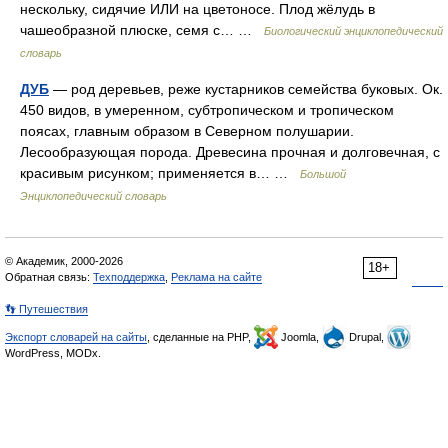
нескольку, сидячие ИЛИ на цветоносе. Плод жёлудь в
чашеобразной плюске, семя с… …
Биологический энциклопедический
словарь
ДУБ
— род деревьев, реже кустарников семейства буковых. Ок.
450 видов, в умеренном, субтропическом и тропическом
поясах, главным образом в Северном полушарии.
Лесообразующая порода. Древесина прочная и долговечная, с
красивым рисунком; применяется в… …
Большой
Энциклопедический словарь
© Академик, 2000-2026
18+
Обратная связь:
Техподдержка
,
Реклама на сайте
👣 Путешествия
Экспорт словарей на сайты
, сделанные на PHP,
Joomla,
Drupal,
WordPress, MODx.