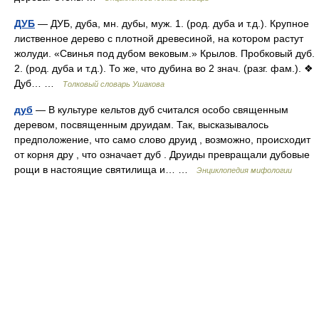
ДУБ
— ДУБ, дуба, мн. дубы, муж. 1. (род. дуба и т.д.). Крупное
лиственное дерево с плотной древесиной, на котором растут
жолуди. «Свинья под дубом вековым.» Крылов. Пробковый дуб.
2. (род. дуба и т.д.). То же, что дубина во 2 знач. (разг. фам.). ❖
Дуб… …
Толковый словарь Ушакова
дуб
— В культуре кельтов дуб считался особо священным
деревом, посвященным друидам. Так, высказывалось
предположение, что само слово друид , возможно, происходит
от корня дру , что означает дуб . Друиды превращали дубовые
рощи в настоящие святилища и… …
Энциклопедия мифологии